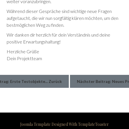
weiter voranzubringen.
Während dieser Gespräche sind wichtige neue Fragen
aufgetaucht, die wir nun sorgfältig klären möchten, um den
bestmöglichen Weg zu finden.
Wir danken dir herzlich für dein Verständnis und deine
positive Erwartungshaltung!
Herzliche Grüße
Dein Projektteam
trag: Erste Testobjekte...
Zurück
Nächster Beitrag: Neues Pr
Joomla Template
Designed With TemplateToaster