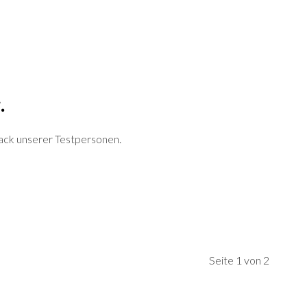
.
back unserer Testpersonen.
Seite 1 von 2